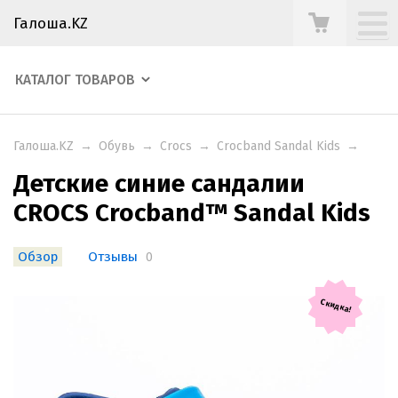
Галоша.KZ
КАТАЛОГ ТОВАРОВ
Галоша.KZ
→
Обувь
→
Crocs
→
Crocband Sandal Kids
→
Детские синие сандалии
CROCS Crocband™ Sandal Kids
Обзор
Отзывы
0
Скидка!