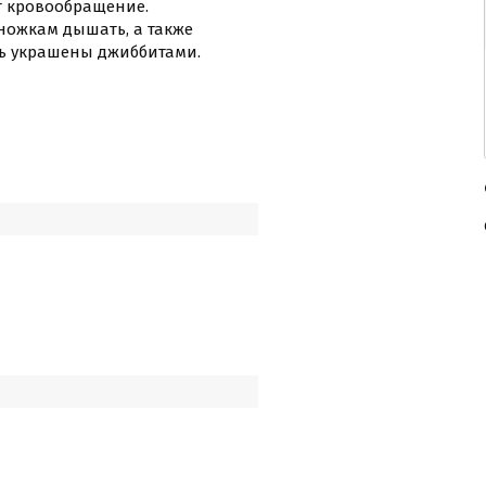
т кровообращение.
ножкам дышать, а также
ыть украшены джиббитами.