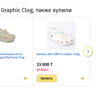
 Graphic Clog, также купили
 слоновая кость
Белые сабо CROCS Classic Clog
Черные с
Baya Platform Clog
23 000 T
23 000
29 000 T
29 000 T