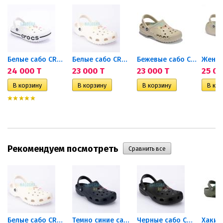
Белые сабо CROCS Bayaband Clog
Белые сабо CROCS Classic Clog
Бежевые сабо CROCS Baya Clog
24 000 T
23 000 T
23 000 T
25 00
Рекомендуем посмотреть
Белые сабо CROCS Classic Clog
Темно синие сабо CROCS...
Черные сабо CROCS Classic Clog