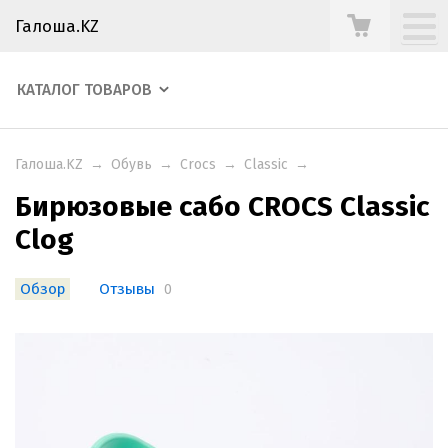
Галоша.KZ
КАТАЛОГ ТОВАРОВ
Галоша.KZ
→
Обувь
→
Crocs
→
Classic
→
Бирюзовые сабо CROCS Classic
Clog
Обзор
Отзывы
0