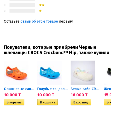
0
0
Оставьте
отзыв об этом товаре
первым!
Покупатели, которые приобрели Черные
шлепанцы CROCS Crocband™ Flip, также купили
Оранжевые сандалии Crocs...
Голубые сандалии Crocs Kids...
Белые сабо CROCS LiteRide™...
10 000 T
10 000 T
16 000 T
15 00