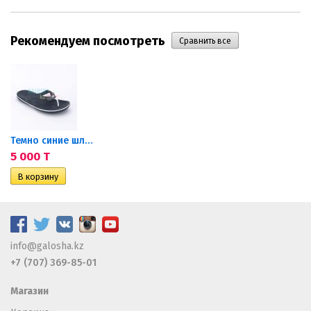
Рекомендуем посмотреть
ы CROCS...
Темно синие шлепанцы CROCS...
5 000 T
info@galosha.kz
+7 (707) 369-85-01
ы CROCS...
Магазин