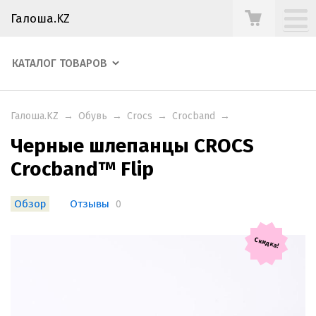
Галоша.KZ
КАТАЛОГ ТОВАРОВ
Галоша.KZ
→
Обувь
→
Crocs
→
Crocband
→
Черные шлепанцы CROCS
Crocband™ Flip
Обзор
Отзывы
0
Скидка!