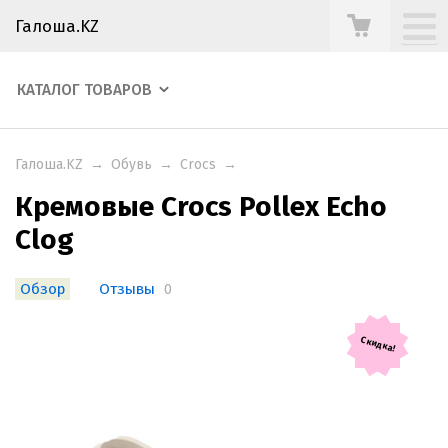
Галоша.KZ
КАТАЛОГ ТОВАРОВ
Галоша.KZ
→
Обувь
→
Crocs
→
Кремовые Crocs Pollex Echo
Clog
Обзор
Отзывы
0
Скидка!