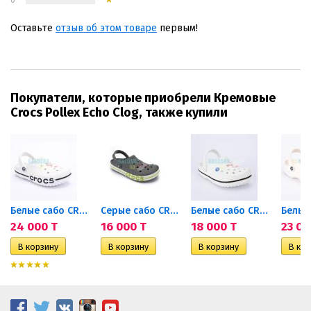
Оставьте
отзыв об этом товаре
первым!
Покупатели, которые приобрели Кремовые
Crocs Pollex Echo Clog, также купили
 Clog
Белые сабо CROCS Bayaband Clog
Серые сабо CROCS Bayaband Clog
Белые сабо CROCS Crocband™
24 000 T
16 000 T
18 000 T
23 00