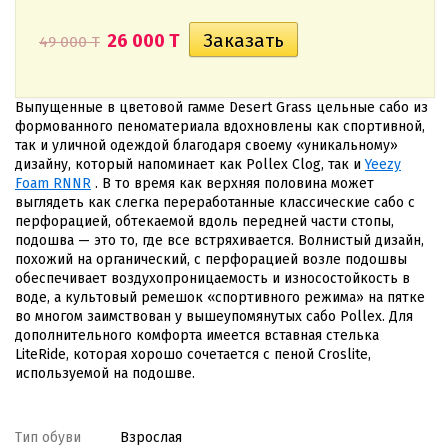
26 000 T
49 000 T
Выпущенные в цветовой гамме Desert Grass цельные сабо из
формованного пеноматериала вдохновлены как спортивной,
так и уличной одеждой благодаря своему «уникальному»
дизайну, который напоминает как Pollex Clog, так и
Yeezy
Foam RNNR
. В то время как верхняя половина может
выглядеть как слегка переработанные классические сабо с
перфорацией, обтекаемой вдоль передней части стопы,
подошва — это то, где все встряхивается. Волнистый дизайн,
похожий на органический, с перфорацией возле подошвы
обеспечивает воздухопроницаемость и износостойкость в
воде, а культовый ремешок «спортивного режима» на пятке
во многом заимствован у вышеупомянутых сабо Pollex. Для
дополнительного комфорта имеется вставная стелька
LiteRide, которая хорошо сочетается с пеной Croslite,
используемой на подошве.
Тип обуви
Взрослая