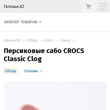
Галоша.KZ
КАТАЛОГ ТОВАРОВ
Галоша.KZ
→
Обувь
→
Crocs
→
Classic
→
Персиковые сабо CROCS
Classic Clog
Обзор
Отзывы
0