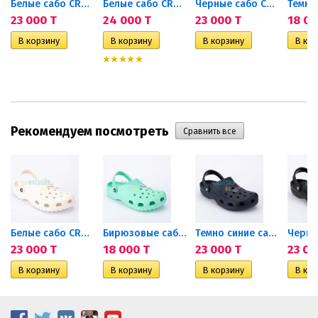
 Clog
Белые сабо CROCS Baya Clog
Белые сабо CROCS Bayaband Clog
Черные сабо CROCS Classic Clog
23 000 T
24 000 T
23 000 T
18 00
Рекомендуем посмотреть
Белые сабо CROCS Classic Clog
Бирюзовые сабо CROCS...
Темно синие сабо CROCS...
23 000 T
18 000 T
23 000 T
23 00